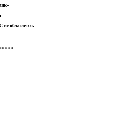
анк»
и
 не облагается.
*****