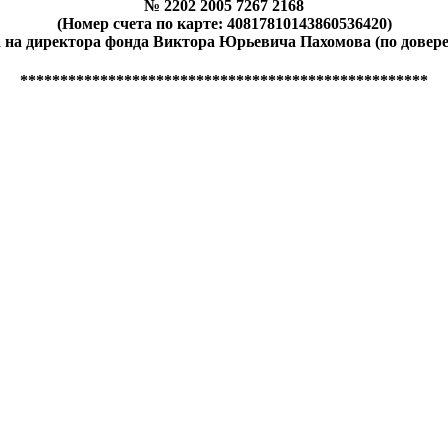
№ 2202 2005 7267 2168
(Номер счета по карте: 40817810143860536420)
на директора фонда Виктора Юрьевича Пахомова (по доверен
***************************************************