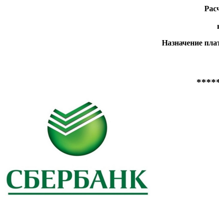
Рас
Назначение пла
****