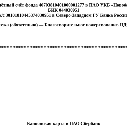
чётный счёт фонда 40703810401000001277
в ПАО УКБ «Новоб
БИК 044030951
к/с 30101810445374030951 в Северо-Западном ГУ Банка Росси
тежа (обязательно) — Благотворительное пожертвование. НДС
*********************************************
Банковская карта в ПАО Сбербанк